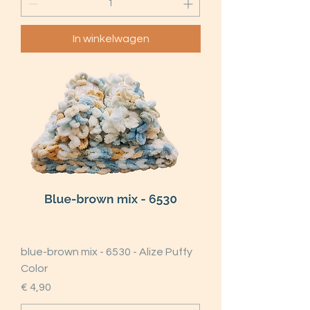
In winkelwagen
blue-brown mix - 6530 - Alize Puffy
Color
Prijs
€ 4,90