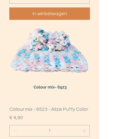
In winkelwagen
Colour mix - 6523 - Alize Puffy Color
Prijs
€ 4,90