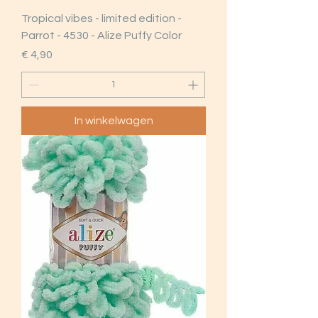
Tropical vibes - limited edition -
Parrot - 4530 - Alize Puffy Color
Prijs
€ 4,90
In winkelwagen