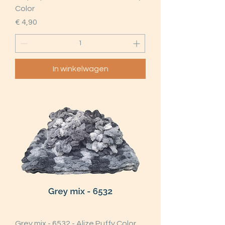
Color
Prijs
€ 4,90
In winkelwagen
Grey mix - 6532 - Alize Puffy Color