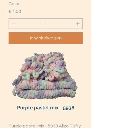
Color
Prijs
€ 4,50
In winkelwagen
Purple pastel mix - 5938 Alize Puffy