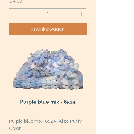
Prijs
€ 4,90
In winkelwagen
Purple blue mix - 6524 -Alize Puffy
Color