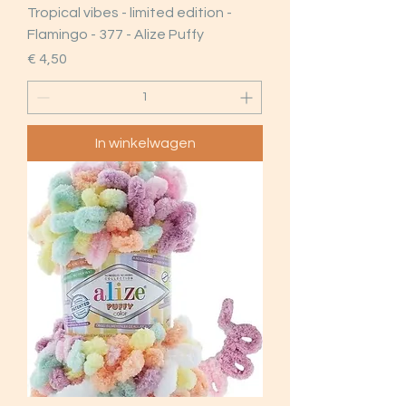
Tropical vibes - limited edition -
Flamingo - 377 - Alize Puffy
Prijs
€ 4,50
In winkelwagen