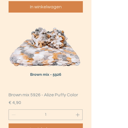
In winkelwagen
Brown mix 5926 - Alize Puffy Color
Prijs
€ 4,90