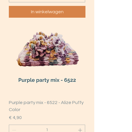
In winkelwagen
Purple party mix - 6522 - Alize Puffy
Color
Prijs
€ 4,90