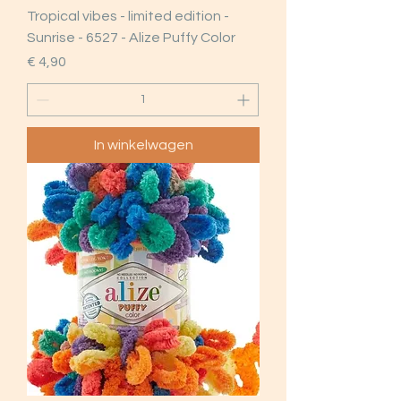
Tropical vibes - limited edition -
Sunrise - 6527 - Alize Puffy Color
Prijs
€ 4,90
In winkelwagen