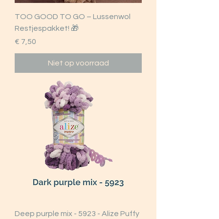
TOO GOOD TO GO – Lussenwol
Restjespakket! 🎁
Prijs
€ 7,50
Niet op voorraad
Deep purple mix - 5923 - Alize Puffy