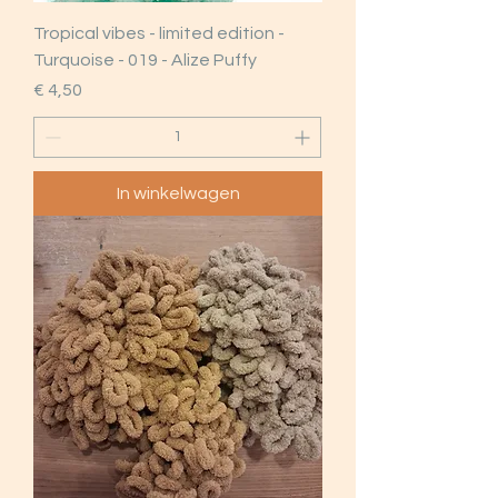
Tropical vibes - limited edition -
Turquoise - 019 - Alize Puffy
Prijs
€ 4,50
In winkelwagen