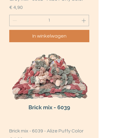
Prijs
€ 4,90
In winkelwagen
Brick mix - 6039 - Alize Puffy Color