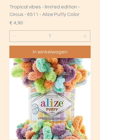
Tropical vibes - limited edition -
Circus - 6511 - Alize Puffy Color
Prijs
€ 4,90
In winkelwagen