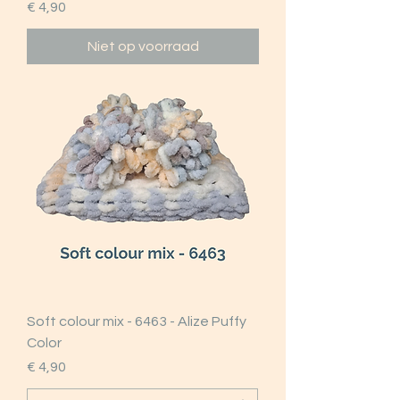
Prijs
€ 4,90
Niet op voorraad
Soft colour mix - 6463 - Alize Puffy
Color
Prijs
€ 4,90