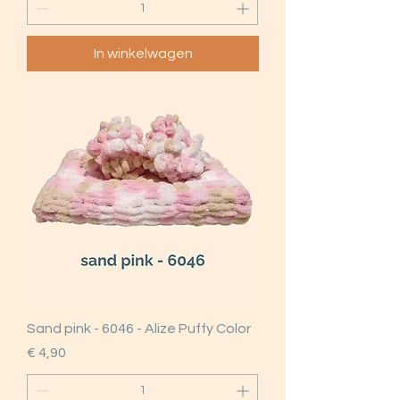
In winkelwagen
Sand pink - 6046 - Alize Puffy Color
Prijs
€ 4,90