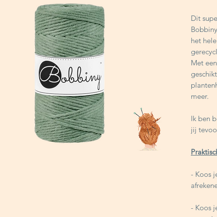
Dit sup
Bobbiny
het hel
gerecyc
Met een
geschik
planten
meer.
Ik ben 
jij tevo
Praktisc
- Koos 
afreken
- Koos 