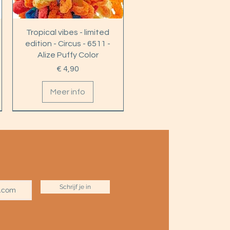
Tropical vibes - limited
edition - Circus - 6511 -
Alize Puffy Color
Prijs
€ 4,90
Meer info
+9 jaar
Schrijf je in