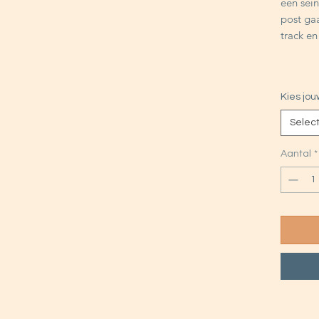
een sei
post gaa
track e
Kies jou
Selec
Aantal
*