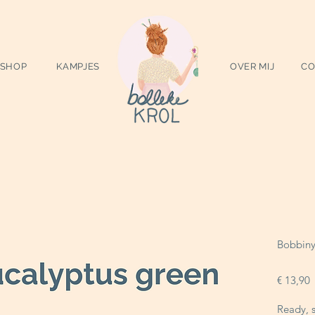
SHOP
KAMPJES
OVER MIJ
CO
Bobbin
P
€ 13,90
Ready, 