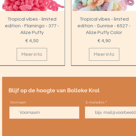
Tropical vibes - limited
Tropical vibes - limited
edition - Flamingo - 377 -
edition - Sunrise - 6527 -
Alize Puffy
Alize Puffy Color
Prijs
Prijs
€ 4,50
€ 4,90
Meer info
Meer info
+9 jaar
+9 jaar
Blijf op de hoogte van Bolleke Krol
Voornaam
E-mailadres