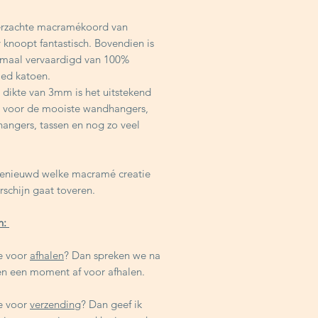
erzachte macramékoord van
 knoopt fantastisch. Bovendien is
emaal vervaardigd van 100%
led katoen.
 dikte van 3mm is het uitstekend
t voor de mooiste wandhangers,
hangers, tassen en nog zo veel
benieuwd welke macramé creatie
orschijn gaat toveren.
h:
je voor
afhalen
? Dan spreken we na
en een moment af voor afhalen.
je voor
verzending
? Dan geef ik