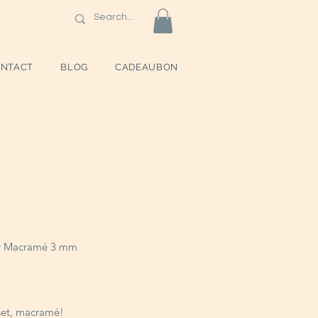
NTACT
BLOG
CADEAUBON
y Macramé 3 mm
rijs
set, macramé!