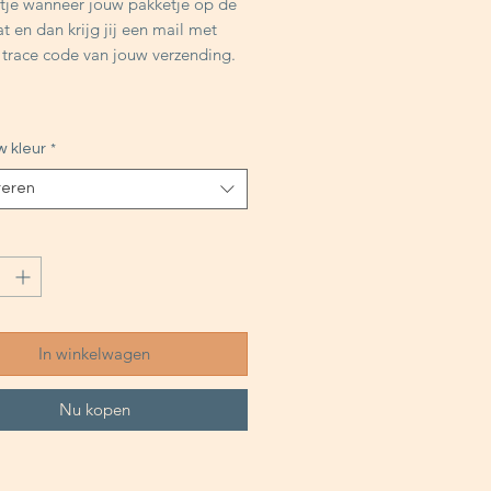
ntje wanneer jouw pakketje op de
t en dan krijg jij een mail met
n trace code van jouw verzending.
w kleur
*
teren
In winkelwagen
Nu kopen