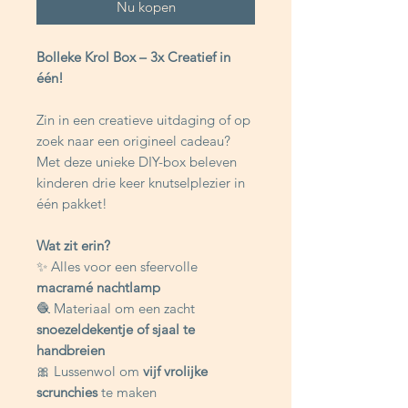
Nu kopen
Bolleke Krol Box – 3x Creatief in
één!
Zin in een creatieve uitdaging of op
zoek naar een origineel cadeau?
Met deze unieke DIY-box beleven
kinderen drie keer knutselplezier in
één pakket!
Wat zit erin?
✨ Alles voor een sfeervolle
macramé nachtlamp
🧶 Materiaal om een zacht
snoezeldekentje of sjaal te
handbreien
🎀 Lussenwol om
vijf vrolijke
scrunchies
te maken