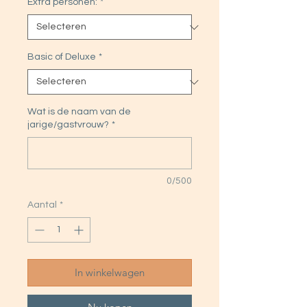
Extra personen:
*
Basic of Deluxe
*
Wat is de naam van de
jarige/gastvrouw?
*
0/500
Aantal
*
In winkelwagen