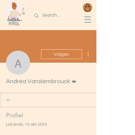
Meer acties
Volgen
Andrea Vanslembrouck
Beheerder
Andrea Vanslembrouck
Profiel
Lid sinds: 10 okt 2023