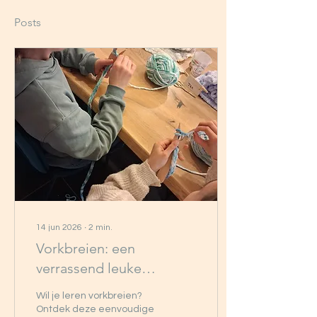
Posts
14 jun 2026
∙
2
min.
Vorkbreien: een
verrassend leuke
techniek voor jong en
Wil je leren vorkbreien?
oud
Ontdek deze eenvoudige