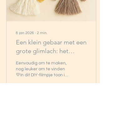
8 jan 2026
∙
2
min.
Een klein gebaar met een
grote glimlach: het
macramé geluksengeltje
Eenvoudig om te maken,
✨
nog leuker om te vinden
💛In dit DIY-filmpje toon ik
stap voor stap hoe je zelf
een macramé
geluksengeltje maakt.
32
1
Meer laden