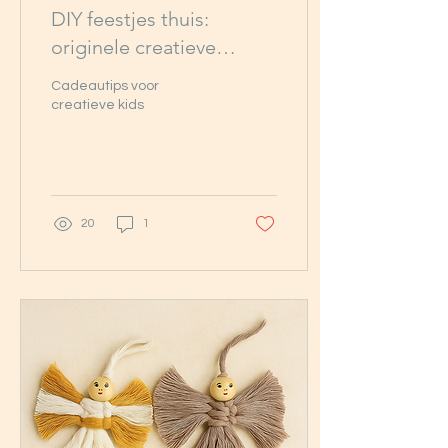
DIY feestjes thuis:
originele creatieve
kinderfeestjes zonder
Cadeautips voor
stress 🎨✨
creatieve kids
20
1