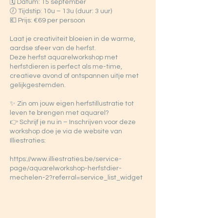
🗓️ Datum: 15 september
🕖 Tijdstip: 10u – 13u (duur: 3 uur)
💶 Prijs: €69 per persoon
Laat je creativiteit bloeien in de warme,
aardse sfeer van de herfst.
Deze herfst aquarelworkshop met
herfstdieren is perfect als me-time,
creatieve avond of ontspannen uitje met
gelijkgestemden.
✨ Zin om jouw eigen herfstillustratie tot
leven te brengen met aquarel?
👉 Schrijf je nu in – Inschrijven voor deze
workshop doe je via de website van
Illiestraties:
https://www.illiestraties.be/service-
page/aquarelworkshop-herfstdier-
mechelen-2?referral=service_list_widget