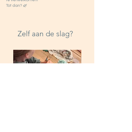
te verwelkomen!
Tot dan? 🌿
Zelf aan de slag?
+9 jaar
Vorkbreiset met wol
DIY Pakket: maak je eig