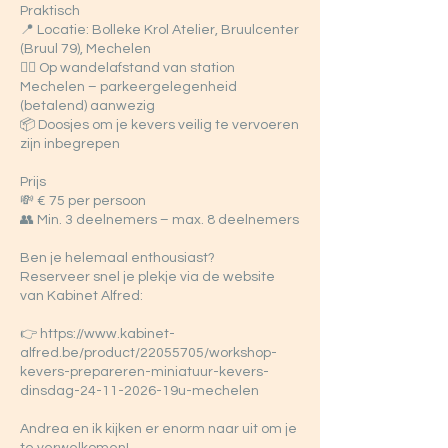
Praktisch
📍 Locatie: Bolleke Krol Atelier, Bruulcenter
(Bruul 79), Mechelen
🚶‍♂️ Op wandelafstand van station
Mechelen – parkeergelegenheid
(betalend) aanwezig
📦 Doosjes om je kevers veilig te vervoeren
zijn inbegrepen
Prijs
💸 € 75 per persoon
👥 Min. 3 deelnemers – max. 8 deelnemers
Ben je helemaal enthousiast?
Reserveer snel je plekje via de website
van Kabinet Alfred:
👉 https://www.kabinet-
alfred.be/product/22055705/workshop-
kevers-prepareren-miniatuur-kevers-
dinsdag-24-11-2026-19u-mechelen
Andrea en ik kijken er enorm naar uit om je