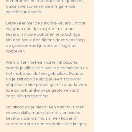
homemade ice tea en lekkere gebakjes,
duiken we samen in de intrigerende
wereld van kevers.
Deze keer niet de gewone kevers… maar
we gaan aan de slag met miniatuur
kevers in mooie patronen en prachtige
kleuren. We zullen tijdens deze workshop
de grenzen van fijn werk en fragiliteit
opzoeken!
We starten met een korte introductie
waarin je alles leert over de technieken en
het materiaal dat we gebruiken. Daarna
ga je zelf aan de slag: je leert stap voor
stap hoe je vier prachtige miniatuurkevers
(die op natuurlijke wijze gestorven zijn)
zorgvuldig prepareert.
Na afloop ga je niet alleen naar huis met
nieuwe skills, maar ook met vier unieke
kevers, klaar om thuis in een kader of
onder een stolp een mooi plekje te krijgen.