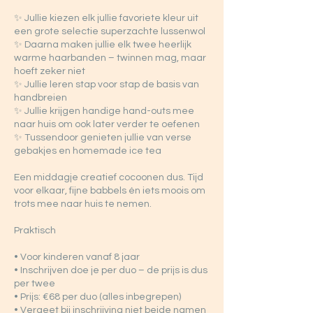
✨ Jullie kiezen elk jullie favoriete kleur uit
een grote selectie superzachte lussenwol
✨ Daarna maken jullie elk twee heerlijk
warme haarbanden – twinnen mag, maar
hoeft zeker niet
✨ Jullie leren stap voor stap de basis van
handbreien
✨ Jullie krijgen handige hand-outs mee
naar huis om ook later verder te oefenen
✨ Tussendoor genieten jullie van verse
gebakjes en homemade ice tea
Een middagje creatief cocoonen dus. Tijd
voor elkaar, fijne babbels én iets moois om
trots mee naar huis te nemen.
Praktisch
• Voor kinderen vanaf 8 jaar
• Inschrijven doe je per duo – de prijs is dus
per twee
• Prijs: €68 per duo (alles inbegrepen)
• Vergeet bij inschrijving niet beide namen