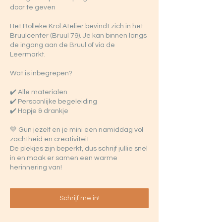
door te geven
Het Bolleke Krol Atelier bevindt zich in het
Bruulcenter (Bruul 79). Je kan binnen langs
de ingang aan de Bruul of via de
Leermarkt.
Wat is inbegrepen?
✔️ Alle materialen
✔️ Persoonlijke begeleiding
✔️ Hapje & drankje
💛 Gun jezelf en je mini een namiddag vol
zachtheid en creativiteit.
De plekjes zijn beperkt, dus schrijf jullie snel
in en maak er samen een warme
herinnering van!
Schrijf me in!