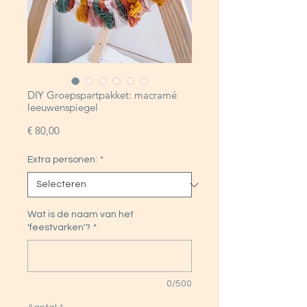
DIY Groepspartpakket: macramé
leeuwenspiegel
Prijs
€ 80,00
Extra personen:
*
Wat is de naam van het
'feestvarken'?
*
0/500