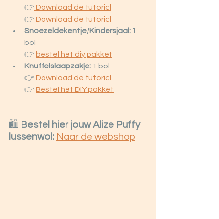
👉
 Download de tutorial
👉
 Download de tutorial
Snoezeldekentje/Kindersjaal:
 1 
bol
👉 
b
estel het diy pakket
Knuffelslaapzakje:
 1 bol
👉 
Download de tutorial
👉 
Bestel het DIY pakket
🛍️ 
Bestel hier jouw Alize Puffy 
lussenwol:
Naar de webshop