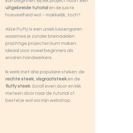
kan beginnen. Bij elk project hoort een 
uitgebreide tutorial
 én de juiste 
hoeveelheid wol – makkelijk, toch?
Alize Puffy is een uniek lussengaren 
waarmee je zonder breinaalden 
prachtige projecten kunt maken. 
Ideaal voor zowel beginners als 
ervaren handwerkers
Ik werk met drie populaire steken: de 
rechte steek
, 
visgraatsteek
 en de 
fluffy steek
. Scroll even door en klik 
meteen door naar de tutorial of 
bestel je wol via mijn webshop.