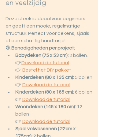
en veelzijdig
Deze steek is ideaal voor beginners 
en geeft een mooie, regelmatige 
structuur. Perfect voor dekens, sjaals 
of een schattig handtasje!
🧶 
Benodigdheden per project:
Babydeken (75 x 53 cm):
 2 bollen.
👉
Download
 de tutorial
👉 
Bestel het DIY pakket
Kinderdeken (80 x 135 cm):
 5 bollen
👉 
Download
 de tutorial
Kinderdeken (80 x 165 cm):
 6 bollen
👉 
Download
 de tutorial
Woondeken (145 x 180 cm):
 12 
bollen
👉 
Download
 de tutorial
Sjaal volwassenen ( 22cm x 
175cm):
 2 bollen