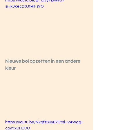
https://youtu.be/B_djvyYBWv0?
si=k0keczl0JtRlFsYO
Nieuwe bol opzetten in een andere 
kleur
https://youtu.be/NkqfzS9yE7E?si=V4Wgg-
cpvYxDHDDO