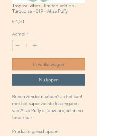
Tropical vibes - limited edition -
Turquoise - 019 - Alize Puffy
Prijs
€ 4,50
Aantal
*
In winkelwagen
Nu kopen
Breien zonder naalden? Ja het kan!
met het super zachte lussengaren
van Alize Puffy is jouw project in no
time klaar!
Producteigenschappen: